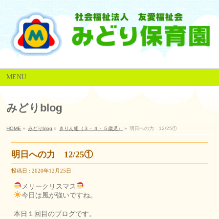
MENU
みどりblog
HOME
»
みどりblog
»
きりん組（３・４・５歳児）
»
明日への力 12/25①
明日への力 12/25①
投稿日 : 2020年12月25日
メリークリスマス
今日は風が強いですね。
本日１回目のブログです。