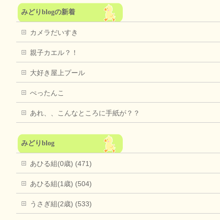
みどりblogの新着
カメラだいすき
親子カエル？！
大好き屋上プール
ぺったんこ
あれ、、こんなところに手紙が？？
みどりblog
あひる組(0歳) (471)
あひる組(1歳) (504)
うさぎ組(2歳) (533)