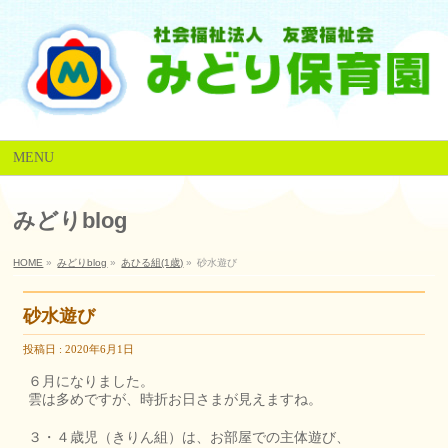
MENU
みどりblog
HOME
»
みどりblog
»
あひる組(1歳)
»
砂水遊び
砂水遊び
投稿日 : 2020年6月1日
６月になりました。
雲は多めですが、時折お日さまが見えますね。
３・４歳児（きりん組）は、お部屋での主体遊び、