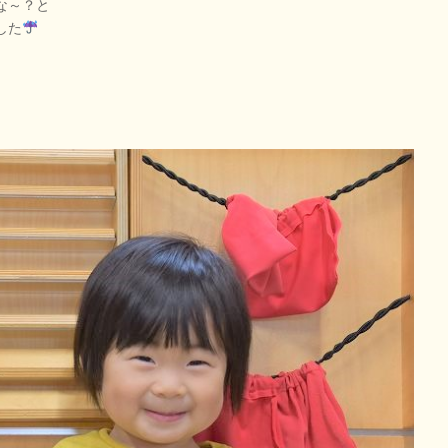
な～？と
した