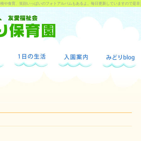
探検や食育、笑顔いっぱいのフォトアルバムもあるよ。毎日更新していますので是非