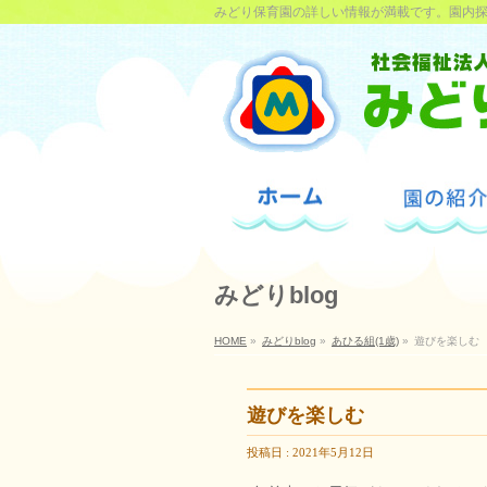
みどり保育園の詳しい情報が満載です。園内
みどりblog
HOME
»
みどりblog
»
あひる組(1歳)
»
遊びを楽しむ
遊びを楽しむ
投稿日 : 2021年5月12日