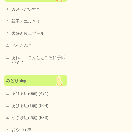
カメラだいすき
親子カエル？！
大好き屋上プール
ぺったんこ
あれ、、こんなところに手紙
が？？
みどりblog
あひる組(0歳) (471)
あひる組(1歳) (504)
うさぎ組(2歳) (533)
おやつ (26)