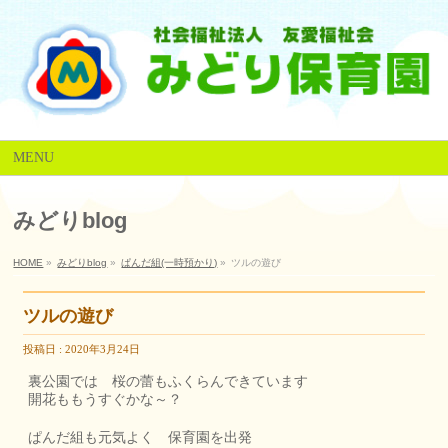
MENU
みどりblog
HOME
»
みどりblog
»
ぱんだ組(一時預かり)
»
ツルの遊び
ツルの遊び
投稿日 : 2020年3月24日
裏公園では 桜の蕾もふくらんできています
開花ももうすぐかな～？
ぱんだ組も元気よく 保育園を出発