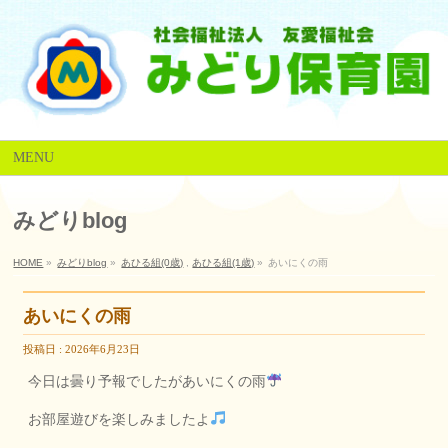
MENU
みどりblog
HOME
»
みどりblog
»
あひる組(0歳)
,
あひる組(1歳)
»
あいにくの雨
あいにくの雨
投稿日 : 2026年6月23日
今日は曇り予報でしたがあいにくの雨
お部屋遊びを楽しみましたよ