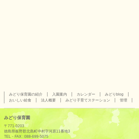
みどり保育園の紹介
入園案内
カレンダー
みどりblog
おいしい給食
法人概要
みどり子育てステーション
管理
みどり保育園
〒771-0203
徳島県板野郡北島町中村字河原11番地3
TEL・FAX :
088-699-5075