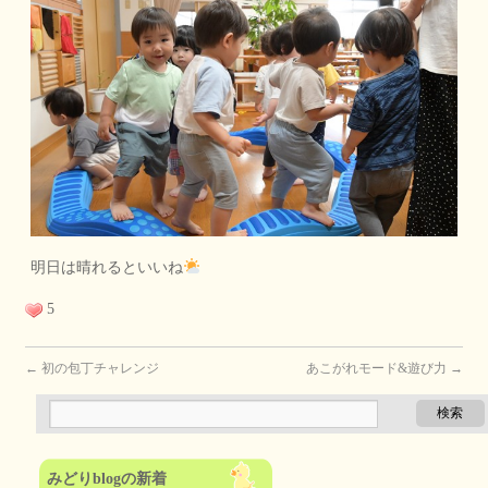
明日は晴れるといいね
5
←
初の包丁チャレンジ
あこがれモード&遊び力
→
みどりblogの新着