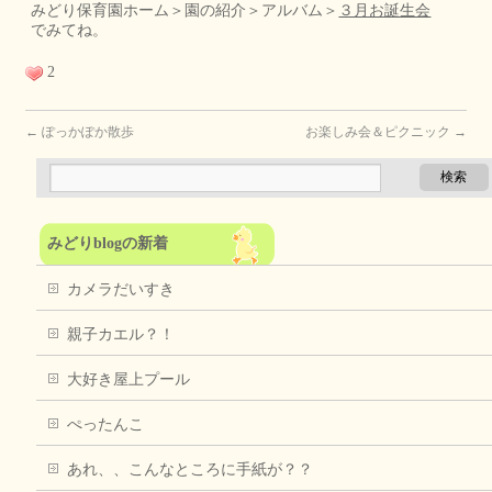
みどり保育園ホーム＞園の紹介＞アルバム＞
３月お誕生会
でみてね。
2
←
ぽっかぽか散歩
お楽しみ会＆ピクニック
→
みどりblogの新着
カメラだいすき
親子カエル？！
大好き屋上プール
ぺったんこ
あれ、、こんなところに手紙が？？