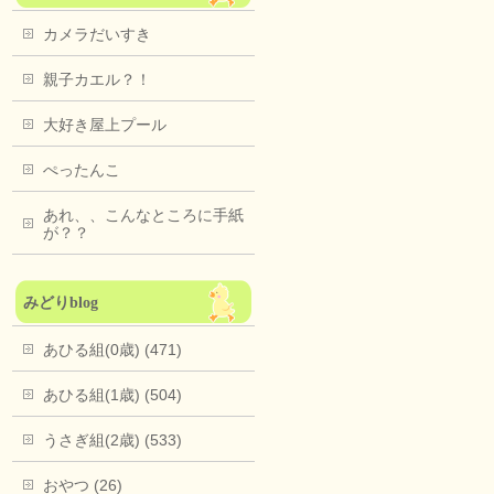
カメラだいすき
親子カエル？！
大好き屋上プール
ぺったんこ
あれ、、こんなところに手紙
が？？
みどりblog
あひる組(0歳) (471)
あひる組(1歳) (504)
うさぎ組(2歳) (533)
おやつ (26)