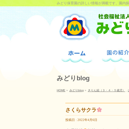
みどり保育園の詳しい情報が満載です。園内
みどりblog
HOME
»
みどりblog
»
きりん組（３・４・５歳児）
,
さくらサクラ
投稿日 : 2022年4月6日