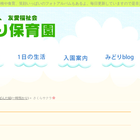
探検や食育、笑顔いっぱいのフォトアルバムもあるよ。毎日更新していますので是非
ぱんだ組(一時預かり)
»
さくらサクラ