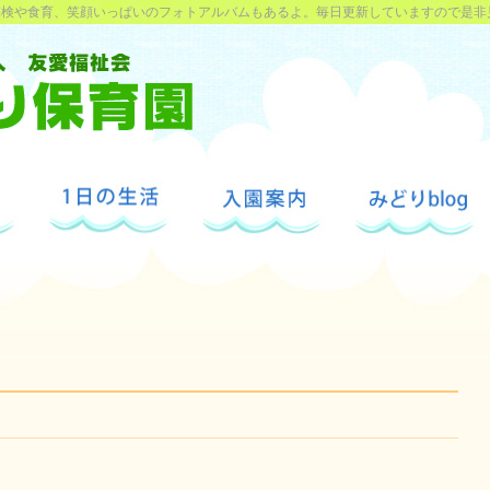
探検や食育、笑顔いっぱいのフォトアルバムもあるよ。毎日更新していますので是非