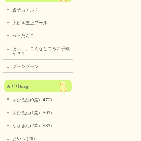
親子カエル？！
大好き屋上プール
ぺったんこ
あれ、、こんなところに手紙
が？？
ブーンブーン
みどりblog
あひる組(0歳) (470)
あひる組(1歳) (503)
うさぎ組(2歳) (533)
おやつ (26)