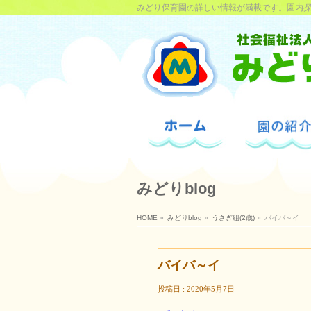
みどり保育園の詳しい情報が満載です。園内
みどりblog
HOME
»
みどりblog
»
うさぎ組(2歳)
»
バイバ～イ
バイバ～イ
投稿日 : 2020年5月7日