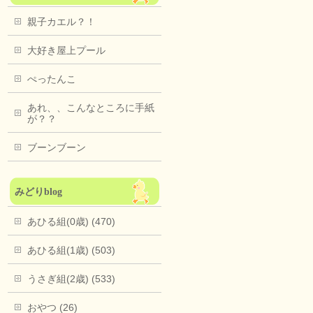
親子カエル？！
大好き屋上プール
ぺったんこ
あれ、、こんなところに手紙
が？？
ブーンブーン
みどりblog
あひる組(0歳) (470)
あひる組(1歳) (503)
うさぎ組(2歳) (533)
おやつ (26)