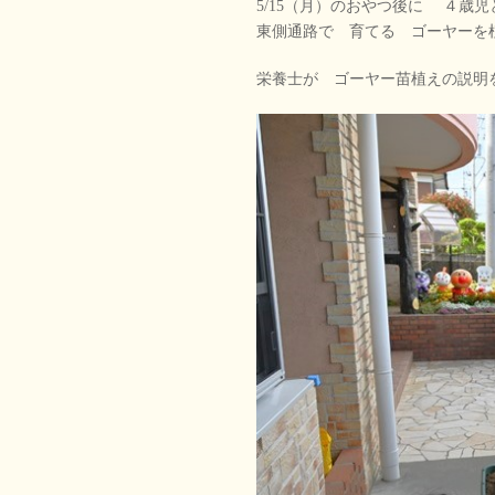
5/15（月）のおやつ後に ４歳
東側通路で 育てる ゴーヤーを
栄養士が ゴーヤー苗植えの説明