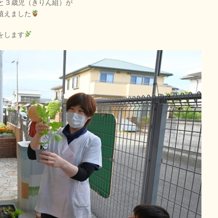
児と３歳児（きりん組）が
植えました
をします