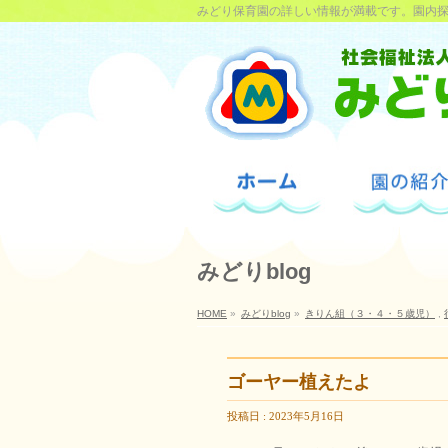
みどり保育園の詳しい情報が満載です。園内
みどりblog
HOME
»
みどりblog
»
きりん組（３・４・５歳児）
,
ゴーヤー植えたよ
投稿日 : 2023年5月16日