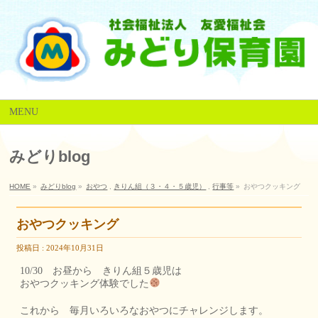
MENU
みどりblog
HOME
»
みどりblog
»
おやつ
,
きりん組（３・４・５歳児）
,
行事等
»
おやつクッキング
おやつクッキング
投稿日 : 2024年10月31日
10/30 お昼から きりん組５歳児は
おやつクッキング体験でした
これから 毎月いろいろなおやつにチャレンジします。