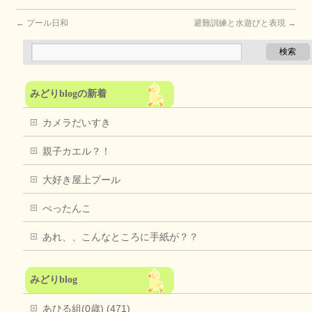
←
プール日和
避難訓練と水遊びと表現
→
みどりblogの新着
カメラだいすき
親子カエル？！
大好き屋上プール
ぺったんこ
あれ、、こんなところに手紙が？？
みどりblog
あひる組(0歳) (471)