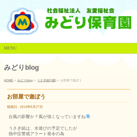
MENU
みどりblog
HOME
»
みどりblog
»
うさぎ組(2歳)
»
お部屋で遊ぼう
お部屋で遊ぼう
投稿日 : 2024年8月27日
台風の影響か？風が強くなっていますね
うさぎ組は、水遊びの予定でしたが
熱中症警戒アラート発令の為