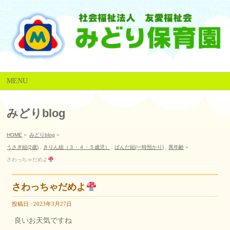
MENU
みどりblog
HOME
»
みどりblog
»
うさぎ組(2歳)
,
きりん組（３・４・５歳児）
,
ぱんだ組(一時預かり)
,
異年齢
»
さわっちゃだめよ
さわっちゃだめよ
投稿日 : 2023年3月27日
良いお天気ですね