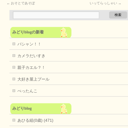
←
おそとであそぼ
いってらっしゃい
→
みどりblogの新着
バシャン！！
カメラだいすき
親子カエル？！
大好き屋上プール
ぺったんこ
みどりblog
あひる組(0歳) (471)