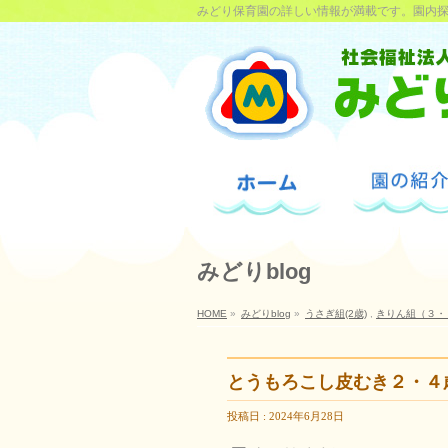
みどり保育園の詳しい情報が満載です。園内
みどりblog
HOME
»
みどりblog
»
うさぎ組(2歳)
,
きりん組（３・
とうもろこし皮むき２・４
投稿日 : 2024年6月28日