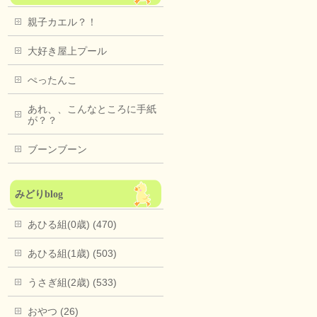
親子カエル？！
大好き屋上プール
ぺったんこ
あれ、、こんなところに手紙
が？？
ブーンブーン
みどりblog
あひる組(0歳) (470)
あひる組(1歳) (503)
うさぎ組(2歳) (533)
おやつ (26)