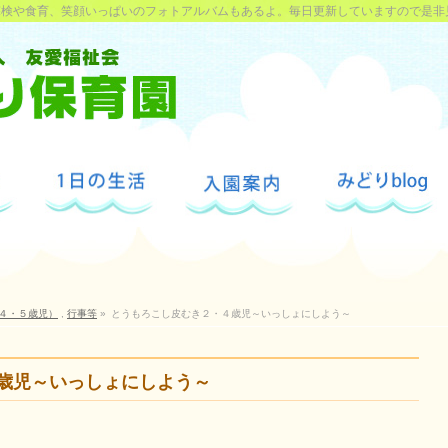
探検や食育、笑顔いっぱいのフォトアルバムもあるよ。毎日更新していますので是非
４・５歳児）
,
行事等
»
とうもろこし皮むき２・４歳児～いっしょにしよう～
歳児～いっしょにしよう～