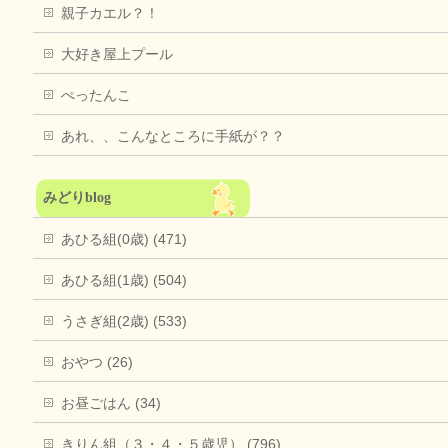
親子カエル？！
大好き屋上プール
ぺったんこ
あれ、、こんなところに手紙が？？
みどりblog
あひる組(0歳) (471)
あひる組(1歳) (504)
うさぎ組(2歳) (533)
おやつ (26)
お昼ごはん (34)
きりん組（３・４・５歳児） (796)