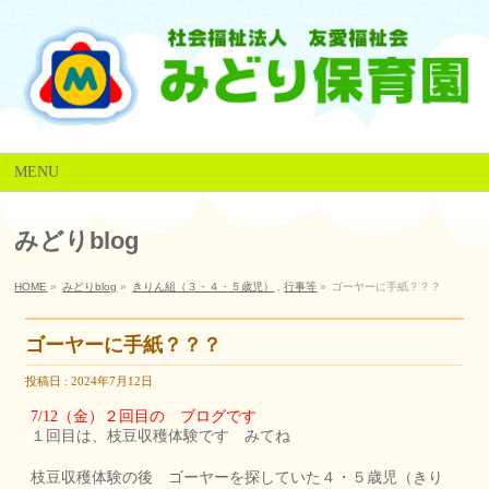
MENU
みどりblog
HOME
»
みどりblog
»
きりん組（３・４・５歳児）
,
行事等
»
ゴーヤーに手紙？？？
ゴーヤーに手紙？？？
投稿日 : 2024年7月12日
7/12（金）２回目の ブログです
１回目は、枝豆収穫体験です みてね
枝豆収穫体験の後 ゴーヤーを探していた４・５歳児（きり