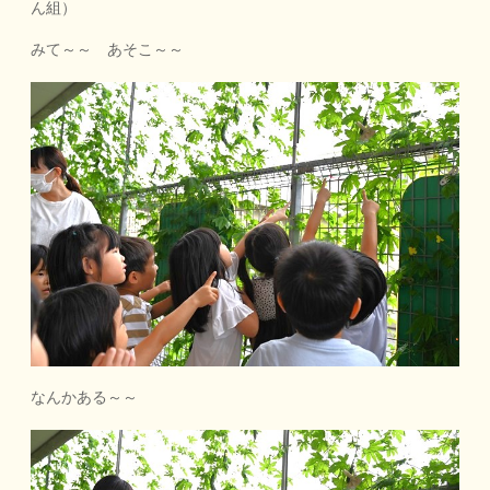
ん組）
みて～～ あそこ～～
なんかある～～