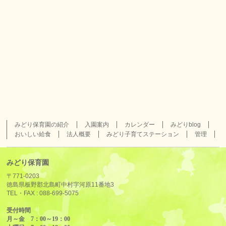
みどり保育園の紹介
入園案内
カレンダー
みどりblog
おいしい給食
法人概要
みどり子育てステーション
管理
みどり保育園
〒771-0203
徳島県板野郡北島町中村字河原11番地3
TEL・FAX :
088-699-5075
受付時間
月～金 7：00～19：00