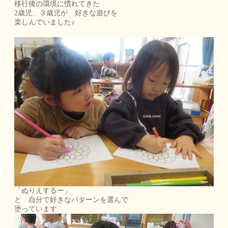
移行後の環境に慣れてきた
2歳児、３歳児が 好きな遊びを
楽しんでいました♪
「ぬりえするー」
と 自分で好きなパターンを選んで
塗っています