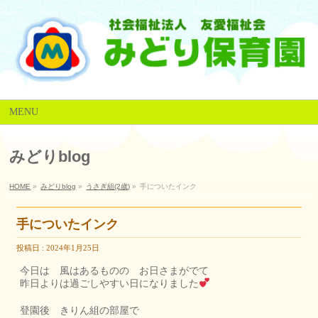
MENU
みどりblog
HOME
»
みどりblog
»
うさぎ組(2歳)
»
手についたインク
手についたインク
投稿日 : 2024年1月25日
今日は 風はあるものの お日さまがでて
昨日よりは過ごしやすい日になりました
登園後 きりん組の部屋で