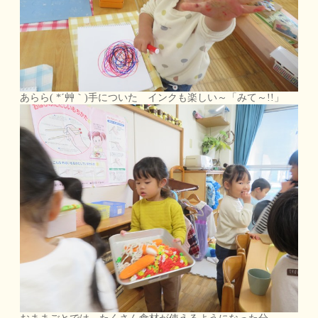
あらら( *´艸｀)手についた インクも楽しい～「みて～!!」