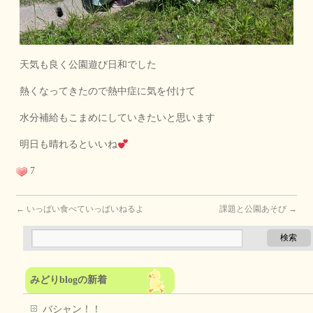
天気も良く公園遊び日和でした
熱くなってきたので熱中症に気を付けて
水分補給もこまめにしていきたいと思います
明日も晴れるといいね
7
←
いっぱい食べていっぱいねるよ
課題と公園あそび
→
みどりblogの新着
バシャン！！