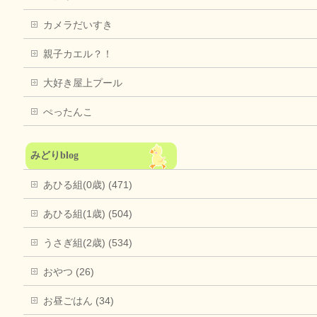
カメラだいすき
親子カエル？！
大好き屋上プール
ぺったんこ
みどりblog
あひる組(0歳) (471)
あひる組(1歳) (504)
うさぎ組(2歳) (534)
おやつ (26)
お昼ごはん (34)