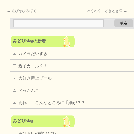
←
遊びをひろげて
わくわく どきどき♡
→
みどりblogの新着
カメラだいすき
親子カエル？！
大好き屋上プール
ぺったんこ
あれ、、こんなところに手紙が？？
みどりblog
あひる組(0歳) (471)