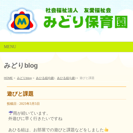
MENU
みどりblog
HOME
»
みどりblog
»
あひる組(0歳)
,
あひる組(1歳)
»
遊びと課題
遊びと課題
投稿日 : 2025年3月5日
雨が続いています。
外遊びに早く行きたいですね
あひる組は、お部屋での遊びと課題などをしました