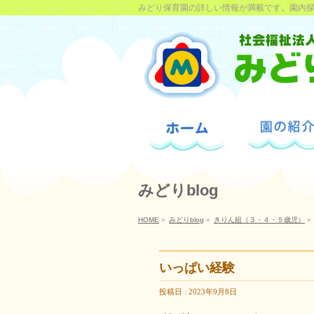
みどり保育園の詳しい情報が満載です。園内
みどりblog
HOME
»
みどりblog
»
きりん組（３・４・５歳児）
»
いっぱい経験
投稿日 : 2023年9月8日