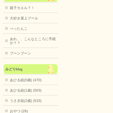
親子カエル？！
大好き屋上プール
ぺったんこ
あれ、、こんなところに手紙
が？？
ブーンブーン
みどりblog
あひる組(0歳) (470)
あひる組(1歳) (503)
うさぎ組(2歳) (533)
おやつ (26)