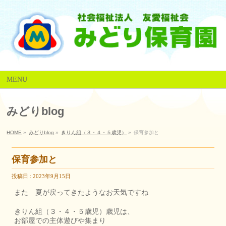
MENU
みどりblog
HOME
»
みどりblog
»
きりん組（３・４・５歳児）
»
保育参加と
保育参加と
投稿日 : 2023年9月15日
また 夏が戻ってきたようなお天気ですね
きりん組（３・４・５歳児）歳児は、
お部屋での主体遊びや集まり