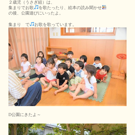
２歳児（うさぎ組）は、
集まりでお歌
を歌たったり、絵本の読み聞かせ
の後、公園遊びにいったよ。
集まり で
お歌を歌っています。
D公園にきたよ～