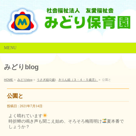
MENU
みどりblog
HOME
»
みどりblog
»
うさぎ組(2歳)
,
きりん組（３・４・５歳児）
»
公園と
公園と
投稿日 : 2021年7月14日
よく晴れています
時折蝉の鳴き声も聞こえ始め、そろそろ梅雨明け
夏本番で
しょうか？