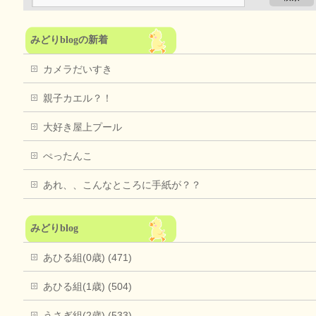
みどりblogの新着
カメラだいすき
親子カエル？！
大好き屋上プール
ぺったんこ
あれ、、こんなところに手紙が？？
みどりblog
あひる組(0歳) (471)
あひる組(1歳) (504)
うさぎ組(2歳) (533)