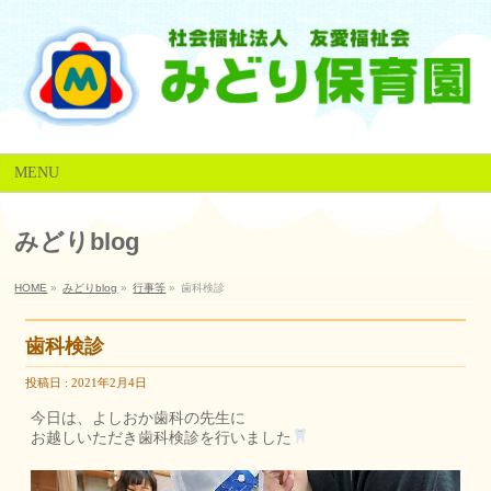
MENU
みどりblog
HOME
»
みどりblog
»
行事等
»
歯科検診
歯科検診
投稿日 : 2021年2月4日
今日は、よしおか歯科の先生に
お越しいただき歯科検診を行いました