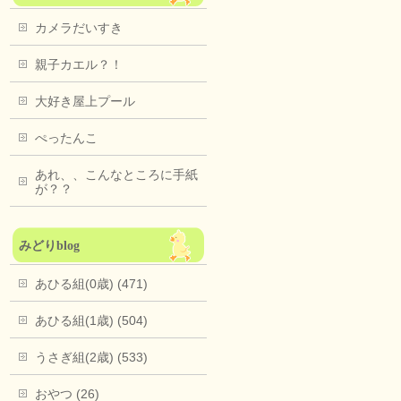
カメラだいすき
親子カエル？！
大好き屋上プール
ぺったんこ
あれ、、こんなところに手紙
が？？
みどりblog
あひる組(0歳) (471)
あひる組(1歳) (504)
うさぎ組(2歳) (533)
おやつ (26)