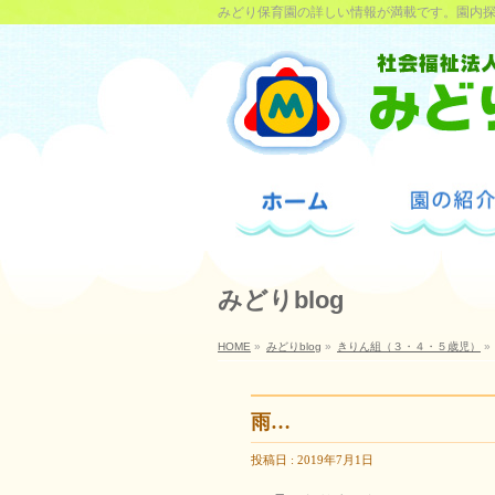
みどり保育園の詳しい情報が満載です。園内
みどりblog
HOME
»
みどりblog
»
きりん組（３・４・５歳児）
»
雨…
投稿日 : 2019年7月1日