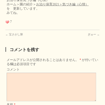
お泊り保育気づき編（心情）
ホーム＞園の紹介＞
お泊り保育2021＞気づき編（心情）
を 更新しています。
みてね。
7
←
宝さがし隊
ぎゅー
→
コメントを残す
メールアドレスが公開されることはありません。
*
が付いてい
る欄は必須項目です
コメント
名前
*