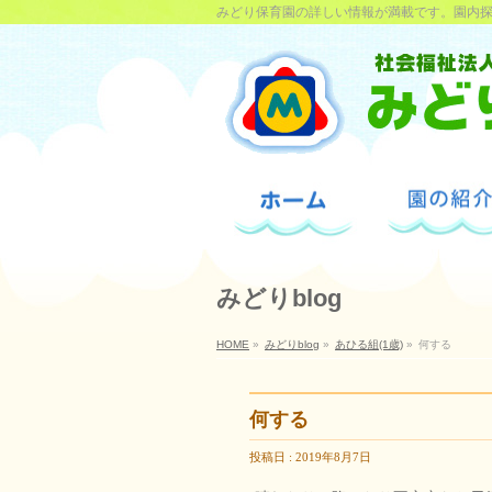
みどり保育園の詳しい情報が満載です。園内
みどりblog
HOME
»
みどりblog
»
あひる組(1歳)
»
何する
何する
投稿日 : 2019年8月7日