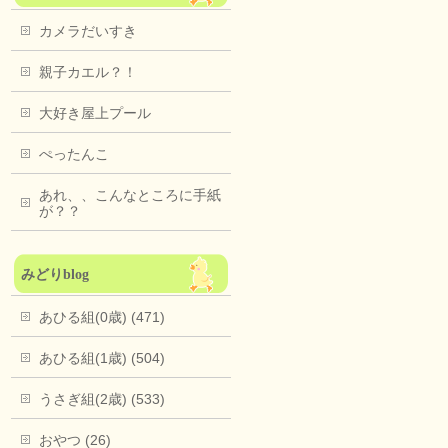
カメラだいすき
親子カエル？！
大好き屋上プール
ぺったんこ
あれ、、こんなところに手紙
が？？
みどりblog
あひる組(0歳) (471)
あひる組(1歳) (504)
うさぎ組(2歳) (533)
おやつ (26)