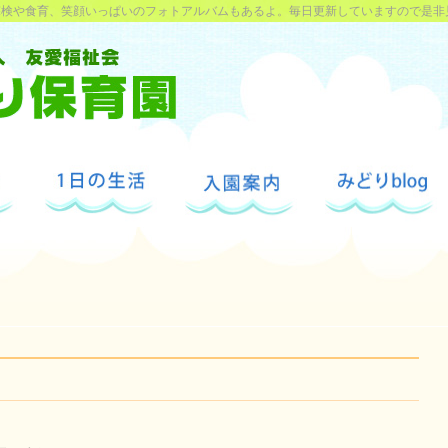
探検や食育、笑顔いっぱいのフォトアルバムもあるよ。毎日更新していますので是非